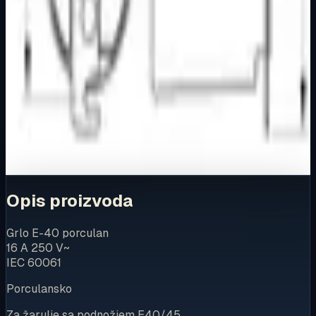
Elektro
Kupovina
Ovaj proizvod možete kupiti u našoj internetskoj trgovini.
Za kompletnu dostupnost i internetsku kupnju posjetite
trgovinu.
Kupi u trgovini
Opis proizvoda
Grlo E-40 porculan
16 A 250 V~
IEC 60061
Porculansko
Za žarulje sa podnožjem E40/45