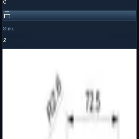
0
Slike
2
Vizualni pregled
1
/
2
Puni prikaz
Kliknite za detaljniji pregled slike
Galerija slika
Horizontalni pregled svih dostupnih vizuala proizvoda.