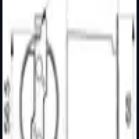
Osnovne informacije
Brend
Nopallux
Kategorija
GRLA
Podkategorija
Osnovna kategorija
Način prikaza
Prezentacijski prikaz bez cijena, košarice, zaliha i
kupovine.
Kratak pregled
Grlo E-40 porculan 16 A 250 V~ IEC 60061 Porculansko
Za žarulje sa podnožjem E40/45 Sa metalnim nosačem
Dostupno za kupnju u internetskoj trgovini Živić-