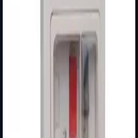
MOTORNE ZAŠTITNE SKLOPKE
Osnovna kategorija
M.S. SKLOPKA SA KUĆIŠTEM 6-10 A MT
Šifra artikla: 9100229 Namjena: Motorno zaštitni
prekidači se koriste kao zaštitni uređaj koji obezbjeđuje
priključenje motora izmjenične st…
Brend
Mak Trade
Samo za pregled
Detalji
Kupi u trgovini
MOTORNE ZAŠTITNE SKLOPKE
Osnovna kategorija
M.S. SKLOPKA SA KUĆIŠTEM 4-6 A MT