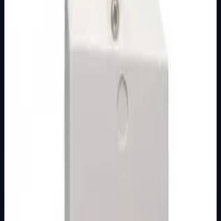
Brend
Mak Trade
Samo za pregled
Detalji
Kupi u trgovini
MOTORNE ZAŠTITNE SKLOPKE
Osnovna kategorija
M.S. SKLOPKA SA KUĆIŠTEM 10-16 A MT
Šifra artikla: 9100236 Namjena: Motorno zaštitni
prekidači se koriste kao zaštitni uređaj koji obezbjeđuje
priključenje motora izmjenične st…
Brend
Mak Trade
Samo za pregled
Detalji
Kupi u trgovini