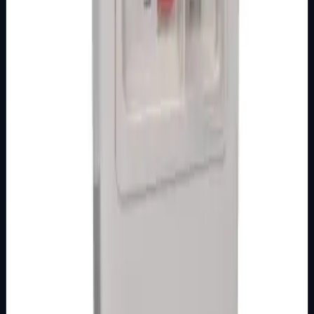
Šifra artikla: 9100212 Namjena: Motorno zaštitni
prekidači se koriste kao zaštitni uređaj koji obezbjeđuje
priključenje motora izmjenične st…
Brend
Mak Trade
Samo za pregled
Detalji
Kupi u trgovini
MOTORNE ZAŠTITNE SKLOPKE
Osnovna kategorija
M.S. SKLOPKA SA KUĆIŠTEM 2,5-4 A MT
Šifra artikla: 9100205 Namjena: Motorno zaštitni
prekidači se koriste kao zaštitni uređaj koji obezbjeđuje
priključenje motora izmjenične st…