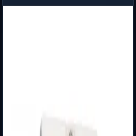
Proizvodi u kategoriji MOTORNE
ZAŠTITNE SKLOPKE
Proizvodi su prikazani u rasporedu samo za pregled, sa
slikom, kratkim opisom, kategorijom, podkategorijom i
izravnim prijelazom na internetsku trgovinu.
MOTORNE ZAŠTITNE SKLOPKE
Osnovna kategorija
M.S. SKLOPKA SA KUĆIŠTEM 16-25 A MT
Šifra artikla: 9100250 Namjena: Motorno zaštitni
prekidači se koriste kao zaštitni uređaj koji obezbjeđuje
priključenje motora izmjenične st…