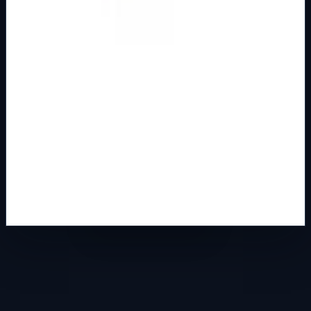
MOTORNE ZAŠTITNE SKLOPKE
Osnovna kategorija
M.S. SKLOPKA SA KUĆIŠTEM 1-1,6 A MT
Šifra artikla: 9100182 Namjena: Motorno zaštitni
prekidači se koriste kao zaštitni uređaj koji obezbjeđuje
priključenje motora izmjenične st…
Brend
Mak Trade
Samo za pregled
Detalji
Kupi u trgovini