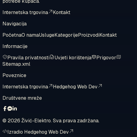
potrebe kupaca.
Internetska trgovina
Kontakt
Navigacija
Početna
O nama
Usluge
Kategorije
Proizvodi
Kontakt
Informacije
Pravila privatnosti
Uvjeti korištenja
Prigovor
Sitemap.xml
Poveznice
Internetska trgovina
Hedgehog Web Dev
Društvene mreže
©
2026
Živić-Elektro. Sva prava zadržana.
Izradio Hedgehog Web Dev