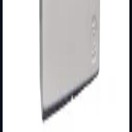
Brend
Mak Trade
Samo za pregled
Detalji
Kupi u trgovini
MOTORNE ZAŠTITNE SKLOPKE
Osnovna kategorija
M.S. SKLOPKA SA KUĆIŠTEM 1,6-2,5 A MT
Šifra artikla: 9100199 Namjena: Motorno zaštitni
prekidači se koriste kao zaštitni uređaj koji obezbjeđuje
priključenje motora izmjenične st…
Brend
Mak Trade
Samo za pregled
Detalji
Kupi u trgovini