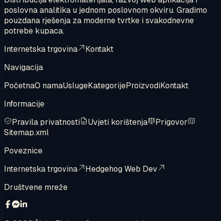
poslovna analitika u jednom poslovnom okviru. Gradimo
pouzdana rješenja za moderne tvrtke i svakodnevne
potrebe kupaca.
Internetska trgovina
Kontakt
Navigacija
Početna
O nama
Usluge
Kategorije
Proizvodi
Kontakt
Informacije
Pravila privatnosti
Uvjeti korištenja
Prigovor
Sitemap.xml
Poveznice
Internetska trgovina
Hedgehog Web Dev
Društvene mreže