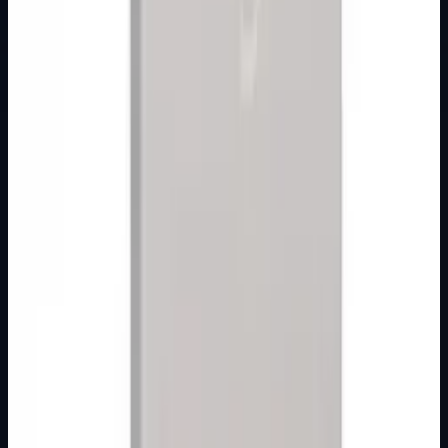
KUĆNA ZVONA
Organizirana kategorija s jasnim pregledom proizvoda i
pripadajućih podkategorija, namijenjena lakšem
snalaženju kroz ponudu.
Podkategorije
Ova kategorija trenutno nema izdvojene podkategorije.
Otvorite kategoriju
Izdvojeni proizvodi iz kategorije
Bez cijena i košarice, fokus na pregledu ponude.