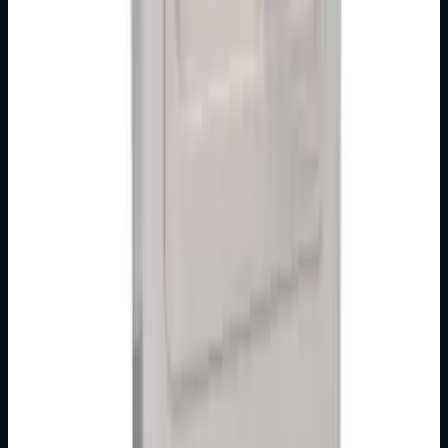
Izdvojeni proizvodi iz kategorije
Bez cijena i košarice, fokus na pregledu ponude.
MODULARNI PROGRAM- KOMBO
BIJELI
Kupaonski indikator UNIVERZALNI 3M
Broj artikla: 21.01.695 Ugradnja: Ugradnja u zid u
montažne kutije PM4, VM4 i standardne montažne kutije
za indikatore ostalih proizvođača N…
Brand
Metalka Majur
Detaljnije
MODULARNI PROGRAM- KOMBO
BIJELI