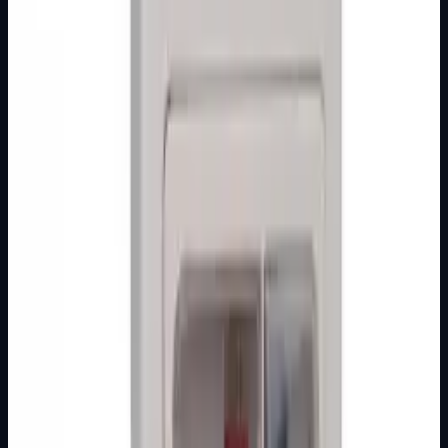
KUĆNA ZVONA
Nije izdvojena
Zvono zujalica signalna 220V bijela
Zujalica signalna 220V Radni napon: 250V Pakiranje: 1
kom
Brand
Elid
Detaljnije
KUĆNA ZVONA
Nije izdvojena
Zvono melodijsko 220V
Zvono melodijsko 220V Radni napon 250V Pakiranje: 1
kom
Brand
Elid