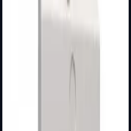
GRLA
Nije izdvojena
Grlo E40 porculan 1381
Grlo E-40 porculan 16 A 250 V~ IEC 60061 Porculansko
Za žarulje sa podnožjem E40/45 Sa metalnim nosačem
Brand
Nopallux
Detaljnije
GRLA
Nije izdvojena
Grlo E14 luster 119B
Grlo E-14 za luster 2 A 250 V~ IEC 60238 Bakelitno
Pakiranje: 100 kom
Brand
Nopallux
Detaljnije