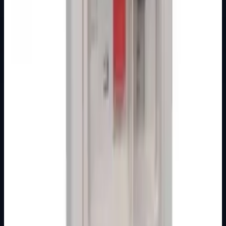
Brand
Elid
Detaljnije
MODULARNI PROGRAM- KOMBO
Organizirana kategorija s jasnim pregledom proizvoda i
pripadajućih podkategorija, namijenjena lakšem
snalaženju kroz ponudu.
Podkategorije
BIJELI
CRNI
INSTALACIJSKE KUTIJE
NOSAČI
UKRASNI OKVIR
Otvorite kategoriju