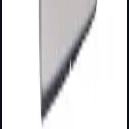
Podkategorije
Ova kategorija trenutno nema izdvojene podkategorije.
Otvorite kategoriju
Izdvojeni proizvodi iz kategorije
Bez cijena i košarice, fokus na pregledu ponude.
MOTORNE ZAŠTITNE SKLOPKE
Nije izdvojena
M.S. SKLOPKA SA KUĆIŠTEM 16-25 A MT
Šifra artikla: 9100250 Namjena: Motorno zaštitni
prekidači se koriste kao zaštitni uređaj koji obezbjeđuje
priključenje motora izmjenične st…