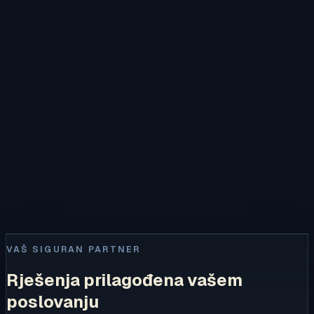
Podrška
Stručno savjetovanje i pomoć pri izboru rješenja.
Vaš siguran partner
Elektromaterijal • Web • BI
Integrirana podrška za suvremeno poslovanje
VAŠ SIGURAN PARTNER
Rješenja prilagođena vašem
poslovanju