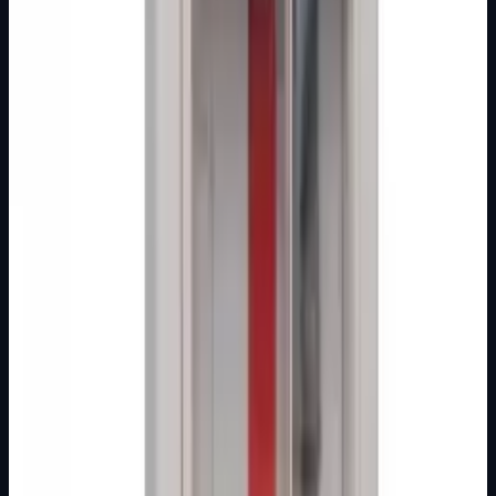
Detaljnije
KUĆNA ZVONA
Nije izdvojena
Zvono gong dvoglasno 8V
Zvono gong dvoglasno 8V Gong dvoglasni Radni napon 8V
Pakiranje: 1 kom
Brand
Elid
Detaljnije
KUĆNA ZVONA
Nije izdvojena
Zvono gong dvoglasno 220V
Zvono gong dvoglasno 220V Gong dvoglasni Radni napon
250V Pakiranje: 1 kom