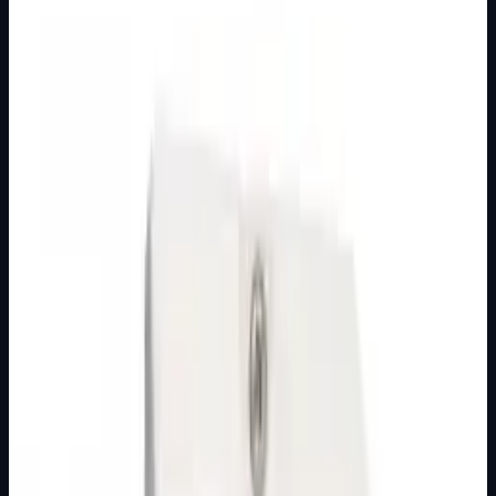
GRLA
Nije izdvojena
Grlo E27 porculan viseće Elid
Grlo E27 porculan viseće
Brand
Elid
Detaljnije
GRLA
Nije izdvojena
Grlo E40 porculan sa kapom 1382
Grlo E-40 porculan sa kapom 6 A 250 V~ IEC 60061
Porculansko Za žarulje sa podnožjem E40/45 Sa kapom
za nazuvicu 3/8˝
Brand
Nopallux
Detaljnije