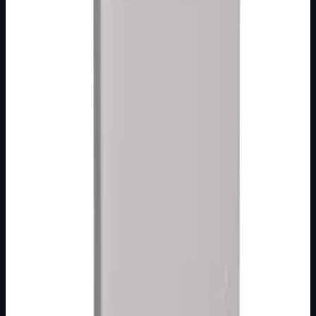
Tinjalica plava Kombo
Broj artikla: 20.13.901 Ugradnja: Koristiti za montažu na
mehanizme sklopki ili tastera gdje se koriste tipkala sa
indikacijom Stupanj zašti…
Brand
Metalka Majur
Detaljnije
MODULARNI PROGRAM- KOMBO
BIJELI
Tinjalica zelena Kombo
Broj artikla: 20.14.901 Ugradnja: Koristiti za montažu na
mehanizme sklopki ili tastera gdje se koriste tipkala sa
indikacijom Stupanj zašti…
Brand
Metalka Majur
Detaljnije