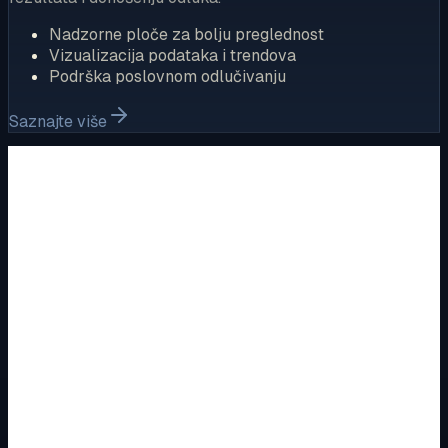
Nadzorne ploče za bolju preglednost
Vizualizacija podataka i trendova
Podrška poslovnom odlučivanju
Saznajte više
IZDVOJENE KATEGORIJE
Pregled ponude kroz glavne
kategorije i podkategorije
Na prezentacijskoj stranici prikazujemo izdvojene
kategorije i dio proizvoda iz naše ponude, kako biste brže
stekli uvid u asortiman i lakše pronašli oblast koja vas
zanima.
Pogledajte sve kategorije